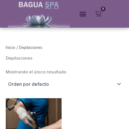
Ir
0
al
Cart
contenido
Inicio
/ Depilaciones
Depilaciones
Mostrando el único resultado