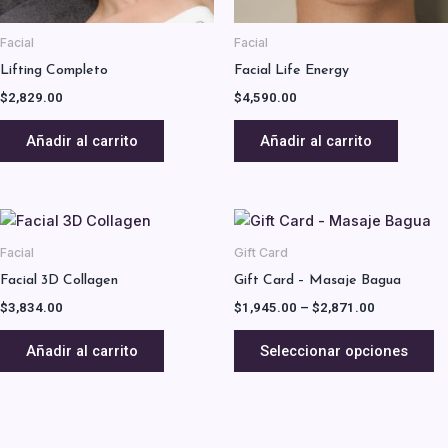
Facial
Facial
Lifting Completo
Facial Life Energy
$
2,829.00
$
4,590.00
Añadir al carrito
Añadir al carrito
Price
E
range:
p
$1,945.00
Facial
Gift Card
ti
through
Facial 3D Collagen
Gift Card – Masaje Bagua
$2,871.00
mú
$
3,834.00
$
1,945.00
–
$
2,871.00
va
L
Añadir al carrito
Seleccionar opciones
o
s
p
el