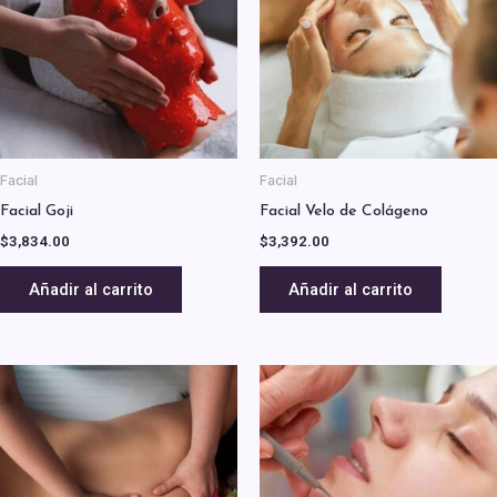
Facial
Facial
Facial Goji
Facial Velo de Colágeno
$
3,834.00
$
3,392.00
Añadir al carrito
Añadir al carrito
Price
Este
range:
producto
$2,354.00
tiene
through
$3,057.00
múltiples
variantes.