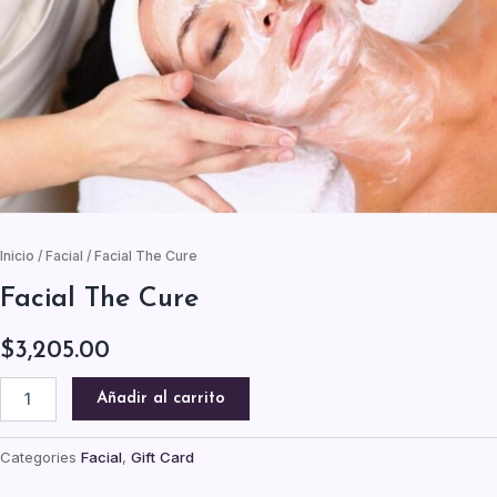
Inicio
/
Facial
/ Facial The Cure
Facial The Cure
$
3,205.00
Facial
Añadir al carrito
The
Cure
cantidad
Categories
Facial
,
Gift Card