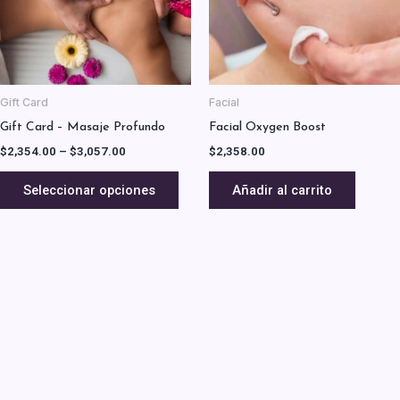
Las
opciones
se
pueden
elegir
Gift Card
Facial
en
Gift Card – Masaje Profundo
Facial Oxygen Boost
la
$
2,354.00
–
$
3,057.00
$
2,358.00
página
de
Seleccionar opciones
Añadir al carrito
producto