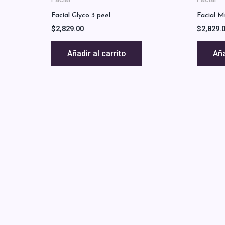
Facial Glyco 3 peel
Facial M
$
2,829.00
$
2,829.
Añadir al carrito
Aña