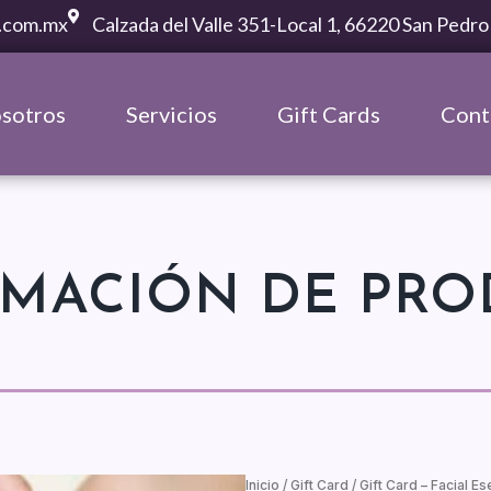
.com.mx
Calzada del Valle 351-Local 1, 66220 San Pedro
sotros
Servicios
Gift Cards
Cont
RMACIÓN DE PRO
Inicio
/
Gift Card
/ Gift Card – Facial E