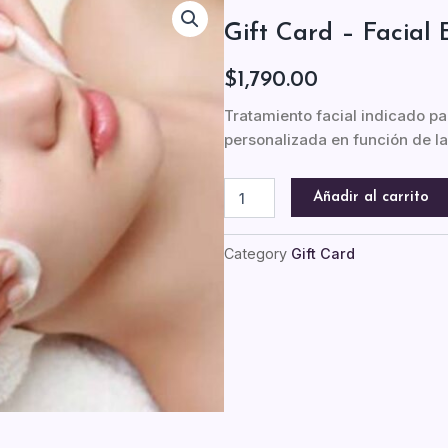
Gift Card – Facial
$
1,790.00
Tratamiento facial indicado pa
personalizada en función de l
Gift
Añadir al carrito
Card
-
Facial
Category
Gift Card
Esencia
Bagua
cantidad