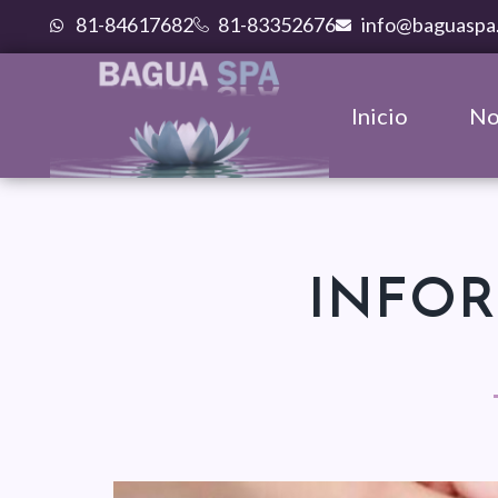
Ir
81-84617682
81-83352676
info@baguaspa
al
contenido
Inicio
No
INFO