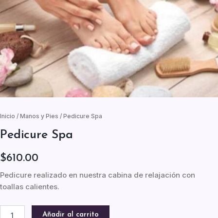
Inicio
/
Manos y Pies
/ Pedicure Spa
Pedicure Spa
$
610.00
Pedicure realizado en nuestra cabina de relajación con
toallas calientes.
Pedicure
Añadir al carrito